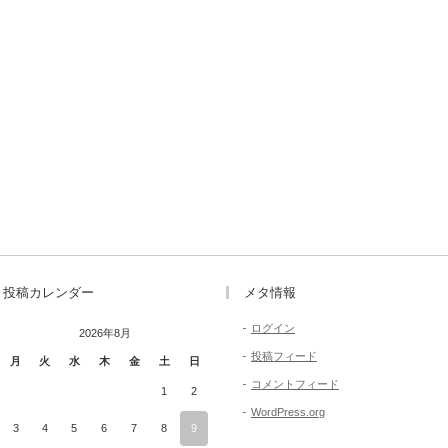
投稿カレンダー
メタ情報
ログイン
2026年8月
投稿フィード
月
火
水
木
金
土
日
コメントフィード
1
2
WordPress.org
3
4
5
6
7
8
9