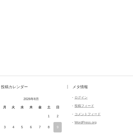
投稿カレンダー
メタ情報
ログイン
2026年8月
投稿フィード
月
火
水
木
金
土
日
コメントフィード
1
2
WordPress.org
3
4
5
6
7
8
9