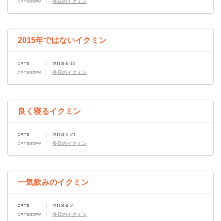
今日のイクミン
2015年ではないイクミン
2018-6-11
今日のイクミン
良く寝るイクミン
2018-5-21
今日のイクミン
一気飲みのイクミン
2018-4-2
今日のイクミン