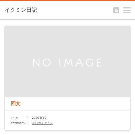
m
イクミン日記
回文
2020-5-30
今日のイクミン