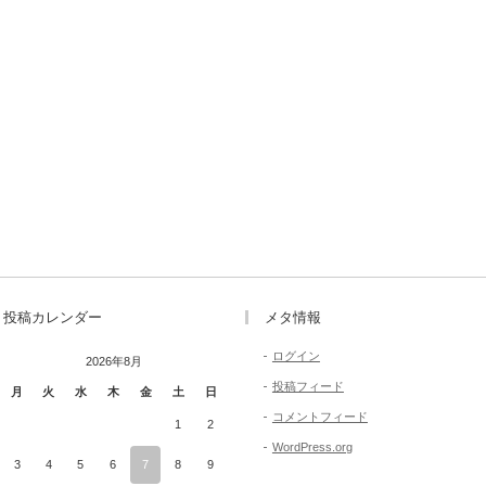
投稿カレンダー
メタ情報
ログイン
2026年8月
投稿フィード
月
火
水
木
金
土
日
コメントフィード
1
2
WordPress.org
3
4
5
6
7
8
9