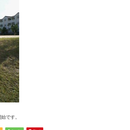
」
開始です。