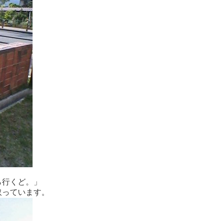
ら行くど。」
取っています。