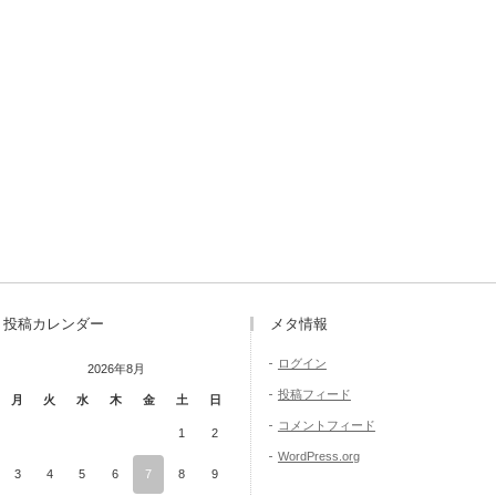
投稿カレンダー
メタ情報
ログイン
2026年8月
投稿フィード
月
火
水
木
金
土
日
コメントフィード
1
2
WordPress.org
3
4
5
6
7
8
9