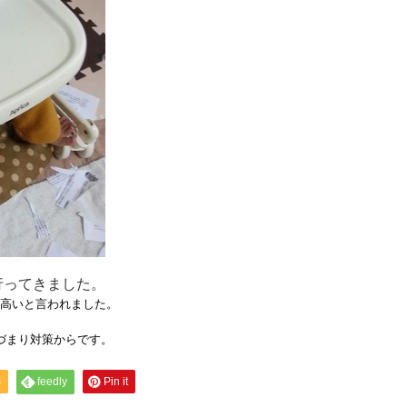
行ってきました。
高いと言われました。
づまり対策からです。
S
feedly
Pin it