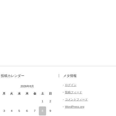
投稿カレンダー
メタ情報
ログイン
2026年8月
投稿フィード
月
火
水
木
金
土
日
コメントフィード
1
2
WordPress.org
3
4
5
6
7
8
9