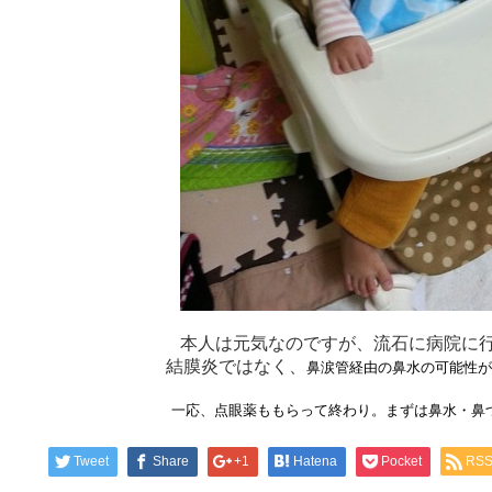
本人は元気なのですが、流石に病院に
結膜炎ではなく、
鼻涙管経由の鼻水の可能性が
一応、点眼薬ももらって終わり。まずは鼻水・鼻
Tweet
Share
+1
Hatena
Pocket
RS