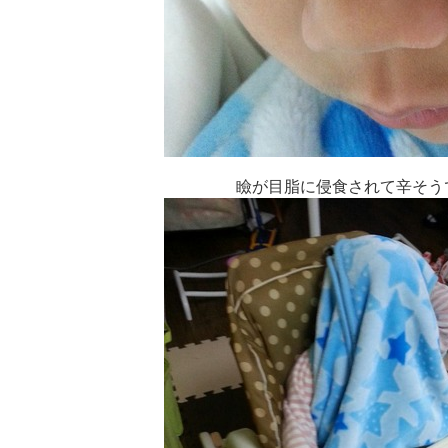
瞼が目脂に侵食されて辛そう