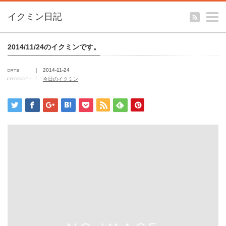
m
イクミン日記
2014/11/24のイクミンです。
2014-11-24
今日のイクミン