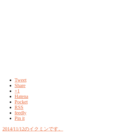
Tweet
Share
+1
Hatena
Pocket
RSS
feedly
Pin it
2014/11/12のイクミンです。