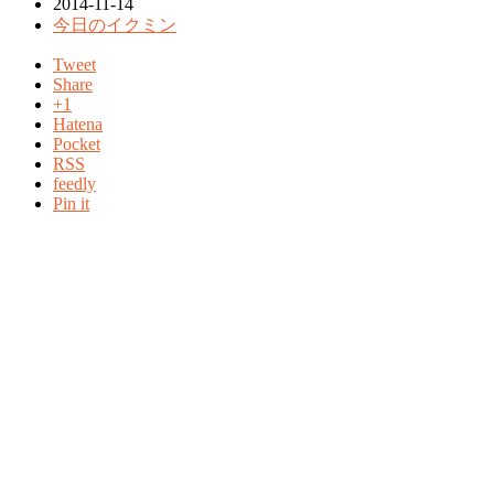
2014-11-14
今日のイクミン
Tweet
Share
+1
Hatena
Pocket
RSS
feedly
Pin it