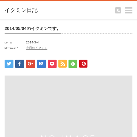
m
イクミン日記
2014/05/04のイクミンです。
2014-5-4
今日のイクミン