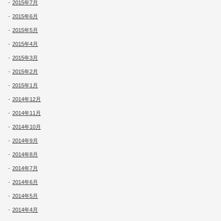
2015年7月
2015年6月
2015年5月
2015年4月
2015年3月
2015年2月
2015年1月
2014年12月
2014年11月
2014年10月
2014年9月
2014年8月
2014年7月
2014年6月
2014年5月
2014年4月