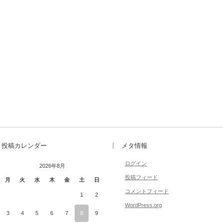
投稿カレンダー
メタ情報
ログイン
2026年8月
投稿フィード
月
火
水
木
金
土
日
コメントフィード
1
2
WordPress.org
3
4
5
6
7
8
9