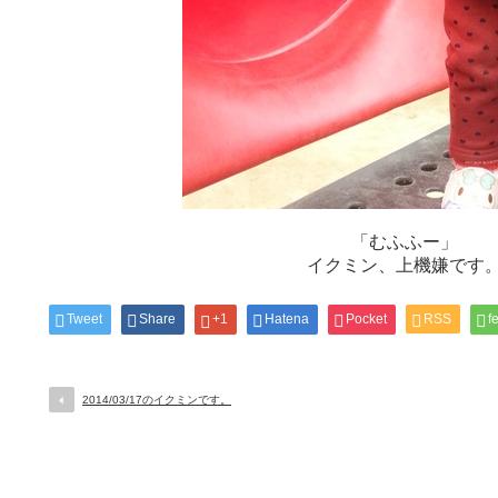
「むふふー」
イクミン、上機嫌です
Tweet
Share
+1
Hatena
Pocket
RSS
f
2014/03/17のイクミンです。